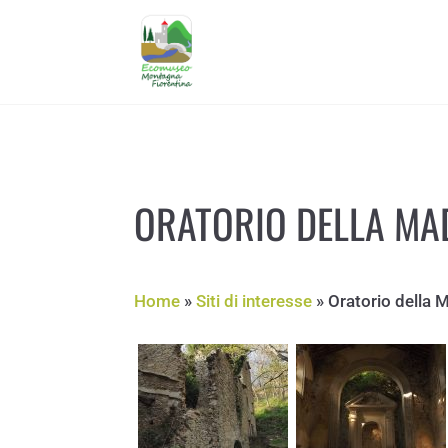
ORATORIO DELLA MA
Home
»
Siti di interesse
»
Oratorio della 