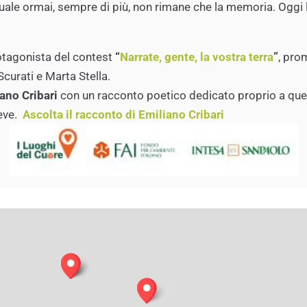
l quale ormai, sempre di più, non rimane che la memoria. Ogg
otagonista
del
contest
“
Narrate,
gente,
la
vostra
terra
”
,
pro
Scurati
e
Marta Stella
.
ano Cribari
con
un
racconto
poetico
dedicato
proprio
a
qu
eve.
Ascolta il racconto di Emiliano Cribari