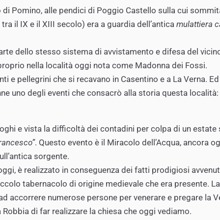
to di Pomino, alle pendici di Poggio Castello sulla cui somm
tra il IX e il XIII secolo) era a guardia dell’antica
mulattiera 
parte dello stesso sistema di avvistamento e difesa del vicino
proprio nella località oggi nota come Madonna dei Fossi.
ti e pellegrini che si recavano in Casentino e a La Verna. E
e uno degli eventi che consacrò alla storia questa località:
oghi e vista la difficoltà dei contadini per colpa di un estate
Francesco”
. Questo evento è il Miracolo dell’Acqua, ancora o
ull’antica sorgente.
oggi, è realizzato in conseguenza dei fatti prodigiosi avvenut
ccolo tabernacolo di origine medievale che era presente. La no
o ad accorrere numerose persone per venerare e pregare la Ve
Robbia di far realizzare la chiesa che oggi vediamo.