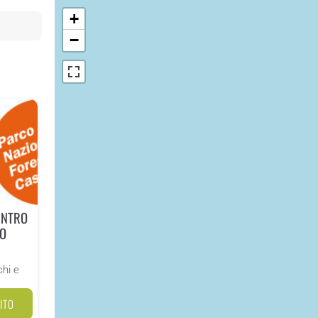
+
−
ENTRO
CO
chi e
ITO