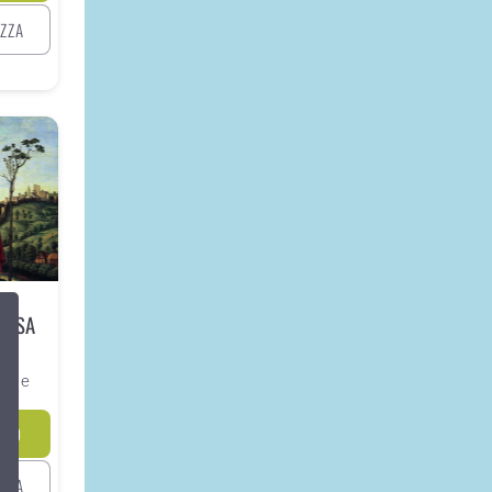
IZZA
A
IESA
chi e
ITO
IZZA