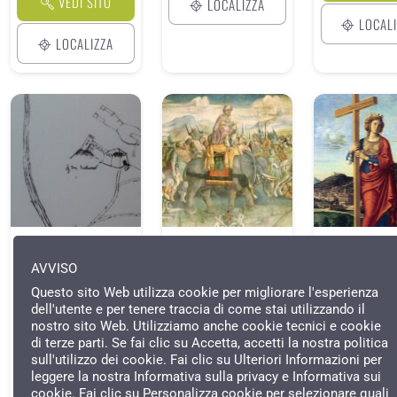
VEDI SITO
LOCALIZZA
LOCAL
LOCALIZZA
LEGGIO 6: IL
LEGGIO 5: GRANDI
LEGGIO 4: L
CASTELLO DI SAN
CONDOTTIERI A
PERDUTA CH
AVVISO
LEOLINO E GUIDO
LONDA
DI LONDA
Questo sito Web utilizza cookie per migliorare l'esperienza
GUERRA
Percorsi antichi e
Percorsi anti
dell'utente e per tenere traccia di come stai utilizzando il
moderni
moderni
nostro sito Web. Utilizziamo anche cookie tecnici e cookie
Percorsi antichi e
moderni
di terze parti. Se fai clic su Accetta, accetti la nostra politica
VEDI SITO
VEDI S
sull'utilizzo dei cookie. Fai clic su Ulteriori Informazioni per
VEDI SITO
leggere la nostra Informativa sulla privacy e Informativa sui
LOCALIZZA
LOCAL
cookie. Fai clic su Personalizza cookie per selezionare quali